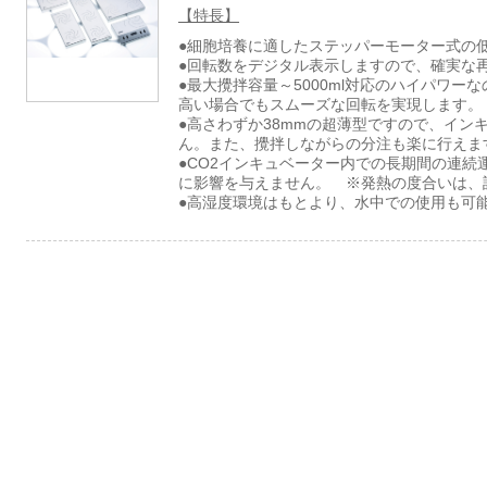
【特長】
●細胞培養に適したステッパーモーター式の
●回転数をデジタル表示しますので、確実な
●最大攪拌容量～5000ml対応のハイパワ
高い場合でもスムーズな回転を実現します。
●高さわずか38mmの超薄型ですので、イン
ん。また、攪拌しながらの分注も楽に行えま
●CO2インキュベーター内での長期間の連続
に影響を与えません。 ※発熱の度合いは、
●高湿度環境はもとより、水中での使用も可