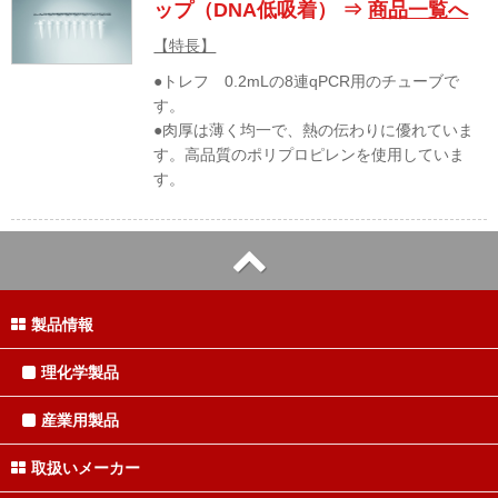
ップ（DNA低吸着） ⇒
商品一覧へ
【特長】
●トレフ 0.2mLの8連qPCR用のチューブで
す。
●肉厚は薄く均一で、熱の伝わりに優れていま
す。高品質のポリプロピレンを使用していま
す。
製品情報
理化学製品
産業用製品
取扱いメーカー