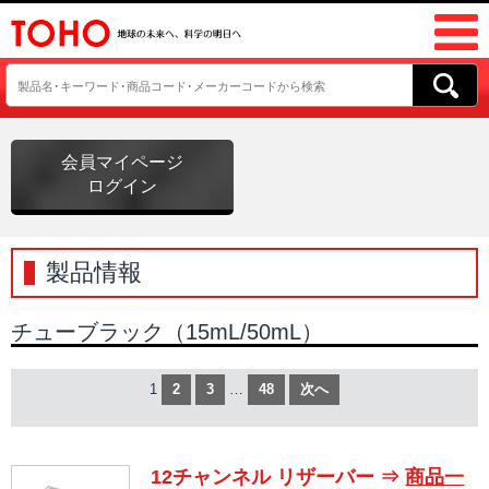
会員マイページ
ログイン
製品情報
チューブラック（15mL/50mL）
1
2
3
…
48
次へ
12チャンネル リザーバー ⇒
商品一