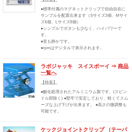
●標準付属のマグネットクリップで自由自在に
サンプルを配置出来ます（Sサイズ3個、Mサイ
ズ6個、Lサイズ8個）
●シンプルでボタンも少なく、ハイパワーで
す。
●音も静かです。
●rpmはデジタルで表示されます。
ラボジャッキ スイスボーイ ⇒
商品
一覧へ
【特長】
●酸化処理されたアルミニウム製です。(スピン
ドル部除く) ●堅牢で安定しており、軽くてスム
ーズな上げ下げが出来ます。 ●高さの微調整も
可能です。
ケックジョイントクリップ （テーパ