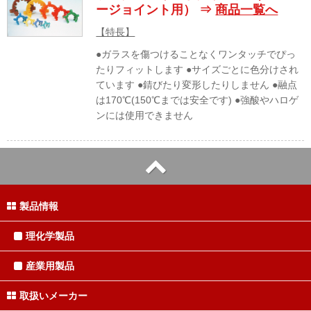
ージョイント用） ⇒
商品一覧へ
【特長】
●ガラスを傷つけることなくワンタッチでぴっ
たりフィットします ●サイズごとに色分けされ
ています ●錆びたり変形したりしません ●融点
は170℃(150℃までは安全です) ●強酸やハロゲ
ンには使用できません
製品情報
理化学製品
産業用製品
取扱いメーカー