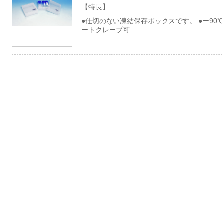
【特長】
●仕切のない凍結保存ボックスです。 ●ー90
ートクレーブ可