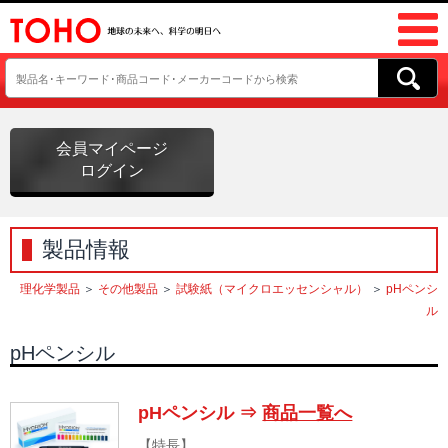
会員マイページ
ログイン
製品情報
理化学製品
＞
その他製品
＞
試験紙（マイクロエッセンシャル）
＞
pHペンシ
ル
pHペンシル
pHペンシル ⇒
商品一覧へ
【特長】