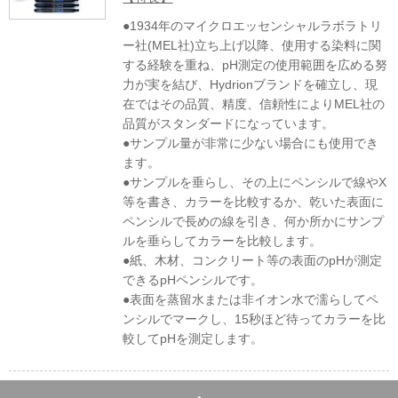
●1934年のマイクロエッセンシャルラボラトリ
ー社(MEL社)立ち上げ以降、使用する染料に関
する経験を重ね、pH測定の使用範囲を広める努
力が実を結び、Hydrionブランドを確立し、現
在ではその品質、精度、信頼性によりMEL社の
品質がスタンダードになっています。
●サンプル量が非常に少ない場合にも使用でき
ます。
●サンプルを垂らし、その上にペンシルで線やX
等を書き、カラーを比較するか、乾いた表面に
ペンシルで長めの線を引き、何か所かにサンプ
ルを垂らしてカラーを比較します。
●紙、木材、コンクリート等の表面のpHが測定
できるpHペンシルです。
●表面を蒸留水または非イオン水で濡らしてペ
ンシルでマークし、15秒ほど待ってカラーを比
較してpHを測定します。