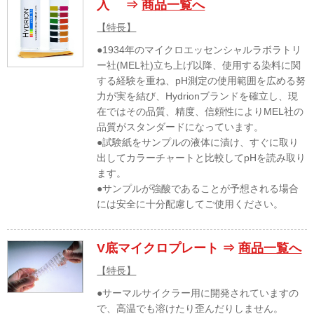
入 ⇒
商品一覧へ
【特長】
●1934年のマイクロエッセンシャルラボラトリ
ー社(MEL社)立ち上げ以降、使用する染料に関
する経験を重ね、pH測定の使用範囲を広める努
力が実を結び、Hydrionブランドを確立し、現
在ではその品質、精度、信頼性によりMEL社の
品質がスタンダードになっています。
●試験紙をサンプルの液体に漬け、すぐに取り
出してカラーチャートと比較してpHを読み取り
ます。
●サンプルが強酸であることが予想される場合
には安全に十分配慮してご使用ください。
V底マイクロプレート ⇒
商品一覧へ
【特長】
●サーマルサイクラー用に開発されていますの
で、高温でも溶けたり歪んだりしません。