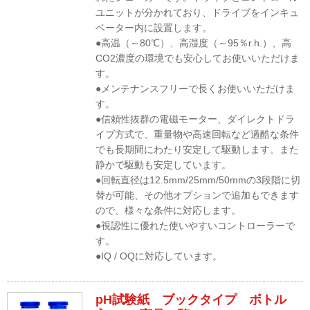
ユニットが分かれており、ドライブをインキュ
ベーター内に設置します。
●高温（～80℃）、高湿度（～95％r.h.）、高
CO2濃度の環境でも安心してお使いいただけま
す。
●メンテナンスフリーで長くお使いいただけま
す。
●信頼性抜群の電磁モーター、ダイレクトドラ
イブ方式で、重量物や高速回転など過酷な条件
でも長期間にわたり安定して駆動します。また
静かで駆動も安定しています。
●回転直径は12.5mm/25mm/50mmの3段階に切
替が可能、その他オプションで追加もできます
ので、様々な条件に対応します。
●視認性に優れた使いやすいコントローラーで
す。
●IQ / OQに対応しています。
pH試験紙 ブックタイプ ボトル