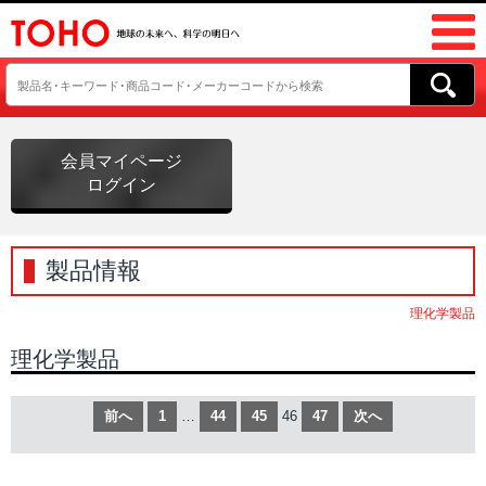
会員マイページ
ログイン
製品情報
理化学製品
理化学製品
前へ
1
…
44
45
46
47
次へ