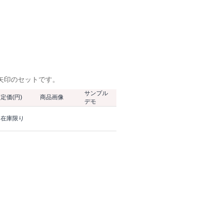
、矢印のセットです。
サンプル
定価(円)
商品画像
デモ
在庫限り