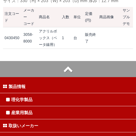
サイズ：330（H) × 203（W) × 203（D) mm 厚み：12.7 mm
メーカ
サン
注文コー
定価
ー
商品名
入数
単位
商品画像
プル
ド
(円)
コード
デモ
アクリルボ
3058-
販売終
0430450
ックス（ベ
1
台
8000
了
ータ線用）
製品情報
理化学製品
産業用製品
取扱いメーカー