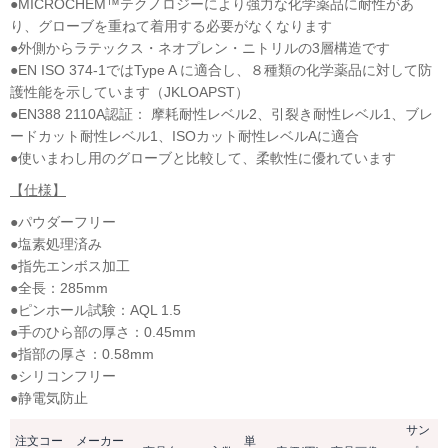
●MICROCHEM™テクノロジーにより強力な化学薬品に耐性があ
り、グローブを重ねて着用する必要がなくなります
●外側からラテックス・ネオプレン・ニトリルの3層構造です
●EN ISO 374-1ではType A に適合し、８種類の化学薬品に対して防
護性能を示しています（JKLOAPST）
●EN388 2110A認証： 摩耗耐性レベル2、引裂き耐性レベル1、ブレ
ードカット耐性レベル1、ISOカット耐性レベルAに適合
●使いまわし用のグローブと比較して、柔軟性に優れています
【仕様】
●パウダーフリー
●塩素処理済み
●指先エンボス加工
●全長：285mm
●ピンホール試験：AQL 1.5
●手のひら部の厚さ：0.45mm
●指部の厚さ：0.58mm
●シリコンフリー
●静電気防止
サン
注文コー
メーカー
単