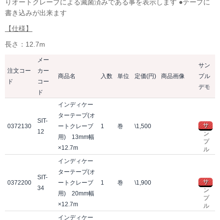
りオートクレーブによる滅菌済みである事を表示します ●テープに
書き込みが出来ます
【仕様】
長さ：12.7m
メー
サン
注文コー
カー
商品名
入数
単位
定価(円)
商品画像
プル
ド
コー
デモ
ド
インディケー
ターテープ(オ
SIT-
サ
0372130
ートクレーブ
1
巻
\1,500
12
ン
用) 13mm幅
プ
×12.7m
ル
インディケー
ターテープ(オ
SIT-
サ
0372200
ートクレーブ
1
巻
\1,900
34
ン
用) 20mm幅
プ
×12.7m
ル
インディケー