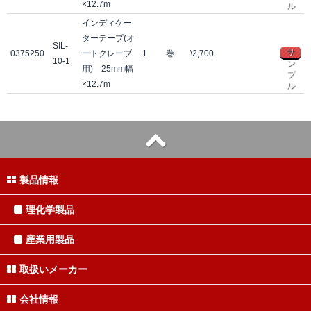
×12.7m
ル
インディケー
ターテープ(オ
SIL-
サ
0375250
ートクレーブ
1
巻
\2,700
10-1
ン
用) 25mm幅
プ
×12.7m
ル
製品情報
理化学製品
産業用製品
取扱いメーカー
会社情報