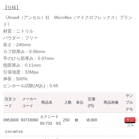
【仕様】
《Ansell（アンセル）社 Microflex（マイクロフレックス）ブラン
ド》
材質：ニトリル
パウダー：フリー
長さ：240mm
カフ部厚み：0.06mm
手のひら部厚み：0.07mm
指部厚み：0.11mm
引張強度：33Mpa
伸長：500%
ピンホール試験(AQL)：0.65
サン
注文コ
メーカー
定価
商品名
入数
単位
商品画像
プル
ード
コード
(円)
デモ
エクシード
サン
0953000
93733060
250
枚
\8,000
93-733 XS
プル
※XC-INT-XS