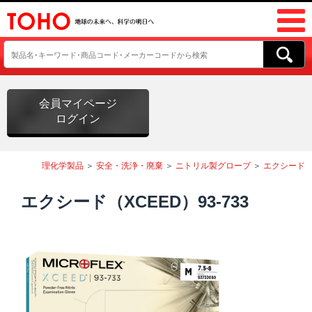
会員マイページ
ログイン
理化学製品
＞
安全・洗浄・廃棄
＞
ニトリル製グローブ
＞
エクシード
エクシード（XCEED）93-733