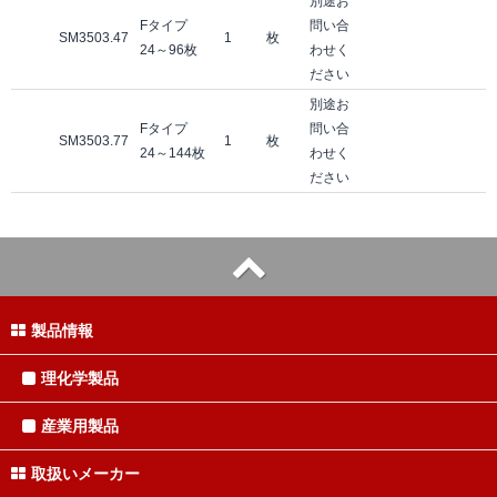
別途お
Fタイプ
問い合
SM3503.47
1
枚
24～96枚
わせく
ださい
別途お
Fタイプ
問い合
SM3503.77
1
枚
24～144枚
わせく
ださい
製品情報
理化学製品
産業用製品
取扱いメーカー