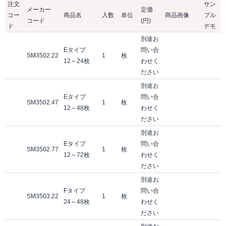
注文
サン
メーカー
定価
コー
商品名
入数
単位
商品画像
プル
コード
(円)
ド
デモ
別途お
Eタイプ
問い合
SM3502.22
1
枚
12～24枚
わせく
ださい
別途お
Eタイプ
問い合
SM3502.47
1
枚
12～48枚
わせく
ださい
別途お
Eタイプ
問い合
SM3502.77
1
枚
12～72枚
わせく
ださい
別途お
Fタイプ
問い合
SM3503.22
1
枚
24～48枚
わせく
ださい