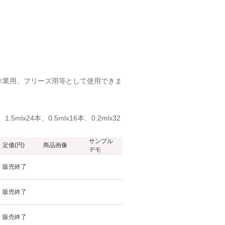
で、作業用、フリーズ用等として使用できま
mlx24本、0.5mlx16本、0.2mlx32
サンプル
定価(円)
商品画像
デモ
販売終了
販売終了
販売終了