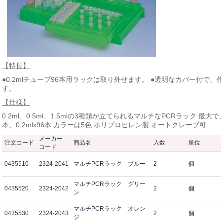
【特長】
●0.2mlチューブ96本用ラックは取り外せます。 ●透明なカバー付
す。
【仕様】
0.2ml、0.5ml、1.5mlの3種類が立てられるマルチなPCRラック 最大で、1.5
本、0.2mlx96本 カラーは5色 ポリプロピレン製 オートクレーブ可
メーカー
注文コード
商品名
入数
単位
コード
0435510
2324-2041
マルチPCRラック ブルー
2
個
マルチPCRラック グリー
0435520
2324-2042
2
個
ン
マルチPCRラック オレン
0435530
2324-2043
2
個
ジ