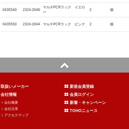
マルチPCRラック イエロ
0435540
2324-2046
2
個
ー
0435550
2324-2044
マルチPCRラック ピンク
2
個
取扱いメーカー
新規会員登録
会社情報
会員ログイン
新着・キャンペーン
会社概要
会社沿革
TOHOニュース
アクセスマップ