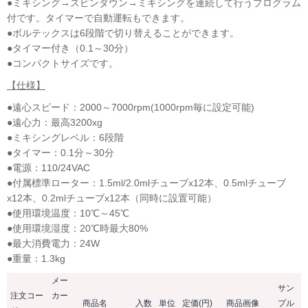
●ミキシング→スピンダウン→ミキシングを連続して行うプログラム
付です。タイマーで自動運転もできます。
●ボルテックスは6段階で切り替えることができます。
●タイマー付き（0.1～30分）
●コンパクトサイズです。
【仕様】
●遠心スピード：2000～7000rpm(1000rpm毎に設定可能)
●遠心力：最高3200xg
●ミキシングレベル：6段階
●タイマー：0.1分～30分
●電源：110/24VAC
●付属標準ローター：1.5ml/2.0mlチューブx12本、0.5mlチューブ
x12本、0.2mlチューブx12本（同時に設置可能）
●使用環境温度：10℃～45℃
●使用環境湿度：20℃時最大80%
●最大消費電力：24W
●重量：1.3kg
メー
サン
注文コー
カー
商品名
入数
単位
定価(円)
商品画像
プル