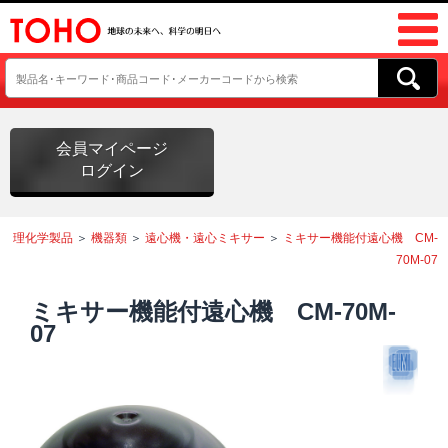
会員マイページ
ログイン
理化学製品
＞
機器類
＞
遠心機・遠心ミキサー
＞
ミキサー機能付遠心機 CM-
70M-07
ミキサー機能付遠心機 CM-70M-
07