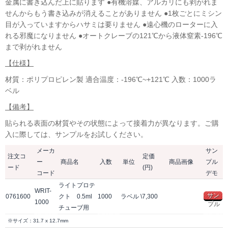
金属に書き込んだ上に貼ります ●有機溶媒、アルカリにも剥がれま
せんからもう書き込みが消えることがありません ●1枚ごとにミシン
目が入っていますからハサミは要りません ●遠心機のローターに入
れる邪魔になりません ●オートクレーブの121℃から液体窒素-196℃
まで剥がれません
【仕様】
材質：ポリプロピレン製 適合温度：-196℃~+121℃ 入数：1000ラ
ベル
【備考】
貼られる表面の材質やその状態によって接着力が異なります。ご購
入に際しては、サンプルをお試しください。
メーカ
サン
注文コ
定価
ー
商品名
入数
単位
商品画像
プル
ード
(円)
コード
デモ
ライトプロテ
WRIT-
サン
0761600
クト 0.5ml
1000
ラベル
\7,300
1000
プル
チューブ用
※サイズ：31.7 x 12.7mm