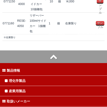
サ
0771150
10
個
\4,000
4000
イドカー
ン
プ
10個梱包
ル
リザーバー
RESE-
100mlサイド
サン
0771160
1
個
在庫限り
4050
カー 1個梱
プル
包
※在庫限り
製品情報
理化学製品
産業用製品
取扱いメーカー