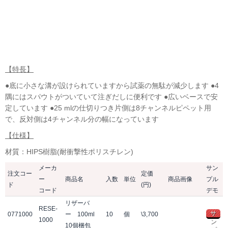
【特長】
●底に小さな溝が設けられていますから試薬の無駄が減少します ●4
隅にはスパウトがついていて注ぎだしに便利です ●広いベースで安
定しています ●25 mlの仕切りつき片側は8チャンネルピペット用
で、反対側は4チャンネル分の幅になっています
【仕様】
材質：HIPS樹脂(耐衝撃性ポリスチレン)
メーカ
サン
注文コー
定価
ー
商品名
入数
単位
商品画像
プル
ド
(円)
コード
デモ
リザーバ
RESE-
サ
0771000
ー 100ml
10
個
\3,700
1000
ン
10個梱包