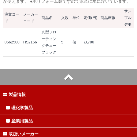
が使えます。 ●ポリフォーム製ですので永久に水に浮いています。
サン
注文コー
メーカー
商品名
入数
単位
定価(円)
商品画像
プル
ド
コード
デモ
丸型フロ
ーティン
0662500
HS2166
5
個
\3,700
グチュー
ブラック
製品情報
理化学製品
産業用製品
取扱いメーカー