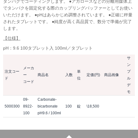
タンパクでコーティングします。 ●アガロースなどの分離用媒体上
でタンパクを固定化する際のカップリングバッファーとしてお使い
いただけます。 ●pHはあらかじめ調整されています。 ●正確に秤量
されたタブレットです。 ●純度が高く高品質で、数分で準備が完了
します。
【仕様】
pH：9.6 100タブレット入 100ml／タブレット
サ
ン
メーカ
注文コー
単
プ
ー
商品名
入数
定価(円)
商品画像
ド
位
ル
コード
デ
モ
09-
Carbonate-
5000300
8922-
bicarbonate
100
錠
\18,500
100
pH9.6 / 100ml