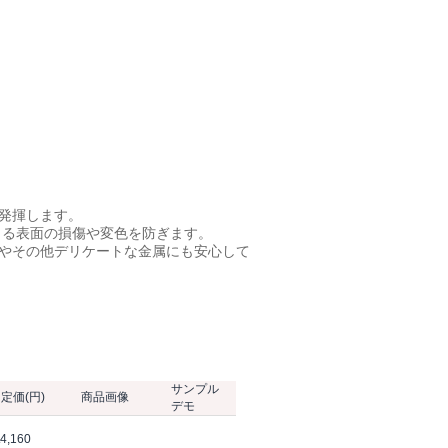
発揮します。
きる表面の損傷や変色を防ぎます。
品やその他デリケートな金属にも安心して
サンプル
定価(円)
商品画像
デモ
\4,160