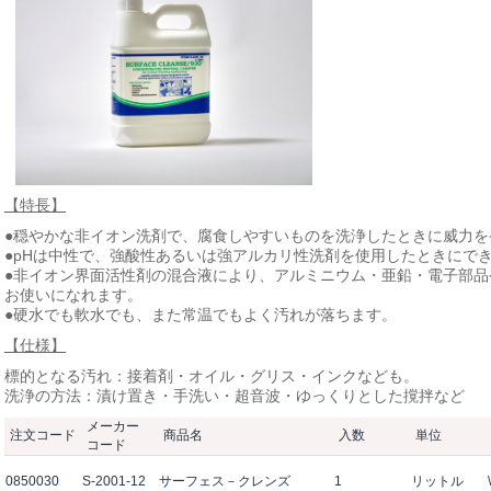
【特長】
●穏やかな非イオン洗剤で、腐食しやすいものを洗浄したときに威力を
●pHは中性で、強酸性あるいは強アルカリ性洗剤を使用したときにで
●非イオン界面活性剤の混合液により、アルミニウム・亜鉛・電子部
お使いになれます。
●硬水でも軟水でも、また常温でもよく汚れが落ちます。
【仕様】
標的となる汚れ：接着剤・オイル・グリス・インクなども。
洗浄の方法：漬け置き・手洗い・超音波・ゆっくりとした撹拌など
メーカー
注文コード
商品名
入数
単位
コード
0850030
S-2001-12
サーフェス－クレンズ
1
リットル