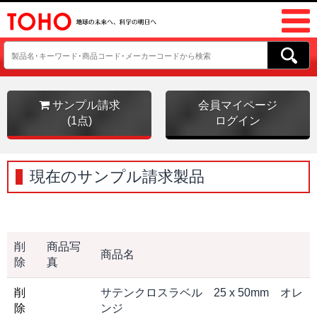
サンプル請求
会員マイページ
(1点)
ログイン
現在のサンプル請求製品
削
商品写
商品名
除
真
削
サテンクロスラベル 25 x 50mm オレ
除
ンジ