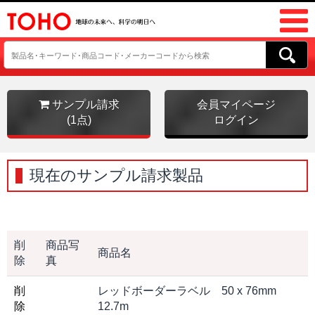
サンプル請求
会員マイページ
(1点)
ログイン
現在のサンプル請求製品
削
商品写
商品名
除
真
削
レッドボーダーラベル 50 x 76mm
除
12.7m