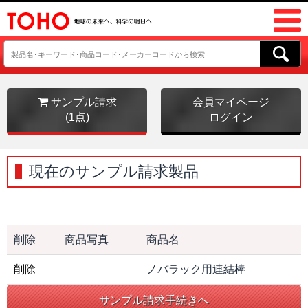
サンプル請求
会員マイページ
(1点)
ログイン
現在のサンプル請求製品
削除
商品写真
商品名
削除
ノバラック用連結棒
サンプル請求手続きへ